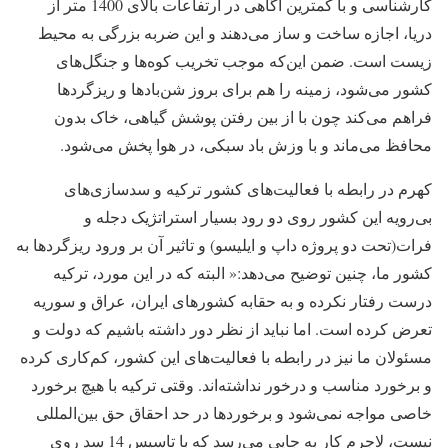
کارشناسی و با کمترین آگاهی در ارتفاعات بالای 1400 متر از
دریا، اجازه ساخت و ساز می‌دهند و این ضربه بزرگی به محیط
زیست است. ضمن این‌که موجب تخریب کوه‌ها و جنگل‌های
کشور می‌شود، زمینه را هم برای بروز شن‌بادها و ریزگردها
فراهم می‌کند چون با از بین رفتن پوشش گیاهی، خاک بدون
محافظ می‌ماند و با وزش باد سبکی، در هوا پخش می‌شود.
کهرم در رابطه با فعالیت‌های کشور ترکیه و سدسازی‌های
بی‌رویه این کشور روی دو رود بسیار استراتژیک دجله و
فرات(تحت دو پروژه داپ و ایلیسو) و تاثیر آن بر ورود ریزگردها به
کشور ما، چنین توضیح می‌دهد:« البته که در این مورد، ترکیه
درست رفتار نکرده و به حقابه کشورهای ایران، عراق و سوریه
تعرض کرده است. اما نباید از نظر دور داشته باشیم که دولت و
مسئولان ما نیز در رابطه با فعالیت‌های این کشور، کم‌کاری کرده
و برخورد مناسب و درخور نداشته‌اند. وقتی ترکیه با هیچ برخورد
خاصی مواجه نمی‌شود و برخوردها در حد احقاق حق بین‌المللی
نیست، لاجرم کار به جایی می‌رسد که با تاسیس 14 سد روی