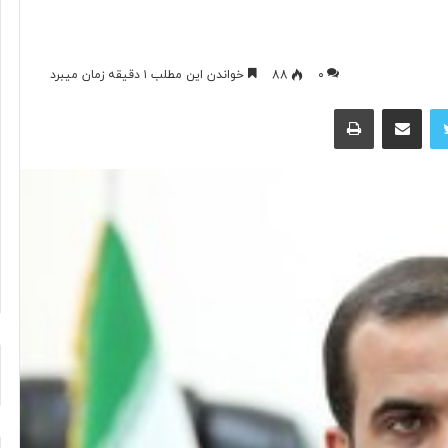
آیا
۰
88
خواندن این مطلب ۱ دقیقه زمان میبرد
فناوری
توییتر
اشتراک گذاری از طریق ایمیل
چاپ
می‌تواند
جای
آتش‌نشان‌ها
را
بگیرد؟
۱۳ ساعت پیش
د ایرانی با
آیا فناوری می‌تواند جای آتش‌نشان‌ها
ریگامی»
را بگیرد؟