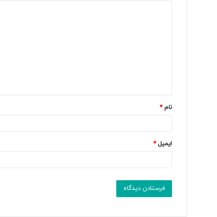
د
ی
د
گ
ا
ه
*
نام
*
ایمیل
*