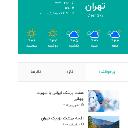
تهران
۳۳º - ۲۸º
۱۱%
۴.۹۲ کیلومتر/ساعت
Clear Sky
۳۶
۳۷
۳۵
۳۲
۳۳
℃
℃
℃
℃
℃
جمعه
شنبه
یکشنبه
دوشنبه
سه‌شنبه
پرخواننده
تازه
نظرها
هفت پزشک ایرانی با شهرت
جهانی
۱ شهریور ۱۴۰۱
افجه بهشت نزدیک تهران
۱۰ اسفند ۱۴۰۰