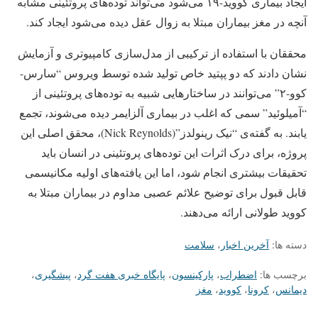
ایجاد بیماری کووید-۱۹ می‌شود می‌تواند توده‌های پروتئینی مشابه
آنچه در مغز بیماران مبتلا به زوال عقل دیده می‌شود ایجاد کند.
محققان با استفاده از ترکیبی از مدل‌سازی کامپیوتری و آزمایش‌
نشان دادند که دو پپتید خاص تولید شده توسط ویروس “سارس-
کوو-۲” می‌توانند در ساختارهایی شبیه به توده‌های پروتئینی از
“آمیلوئید” سمی که اغلب در بیماری آلزایمر دیده می‌شوند، تجمع
یابند. به گفته‌ی “نیک رینولدز”(Nick Reynolds)، محقق اصلی این
پروژه، برای درک اثرات این توده‌های پروتئینی در انسان باید
تحقیقات بیشتری انجام شود، اما این یافته‌های اولیه مکانیسمی
قابل قبول برای توضیح علائم عصبی مداوم در بیماران مبتلا به
کووید طولانی ارائه می‌دهند.
دسته ها:
آخرین اخبار
،
سلامت
برچسب ها:
اضطراب
،
پارکینسون
،
پایگاه خبری هفت گرد
،
پیشگیری
،
دیمانس
،
کرونا
،
کووید
،
مغز