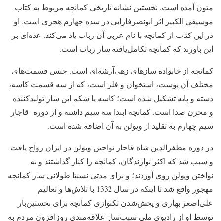
متون آمده است. نخستین نشانه تاریخی کمانچه مربوط به کتاب
موسیقی الکبیر اثر ابونصرفارابی در سده چهارم هجری است. او
در این کتاب از کمانچه با نام عربی آن رباب یاد می‌کند. عده‌ای بر
این باورند که کمانچه تکامل‌یافته ساز رباب است.
کمانچه از خانواده سازهای زهی‌آرشه‌ای است. جنس قسمت‌های
مختلف آن پوست، استخوان و فلز است، که از سه قسمت کاسه،
دسته و پایه تشکیل شده است؛ کاسه یا شکم این ساز تولیدکننده
و مخزن صدا است. کمانچه ابتدا سه سیم داشته و از دوره قاجار
سیم چهارم به تقلید از ویولن به آن اضافه شده است.
در دوره مظفرالدین شاه قاجار نواختن ویولن در ایران رواج یافت
و سبب شد که اکثر نوازندگان، کمانچه را کنار گذاشتند و به
نواختن ویولن روی آوردند؛ و برای مدتی نسبتا طولانی ساز کمانچه
مهجور واقع شد تا اینکه در سال 1332 با تلاش‌ها و تعالیم
علی‌اصغر بهاری و پخش‌شدن تکنوازی کمانچه برای نخستین‌بار
توسط او از رادیوی ملی سبب‌سازِ علاقه‌مندی روزافزون مردم به