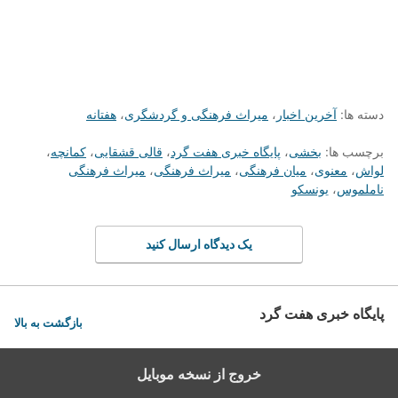
دسته ها:
آخرین اخبار
،
میراث فرهنگی و گردشگری
،
هفتانه
برچسب ها:
بخشی
،
پایگاه خبری هفت گرد
،
قالی قشقایی
،
کمانچه
،
لواش
،
معنوی
،
میان فرهنگی
،
میراث فرهنگی
،
میراث فرهنگی
ناملموس
،
یونسکو
یک دیدگاه ارسال کنید
پایگاه خبری هفت گرد
بازگشت به بالا
خروج از نسخه موبایل