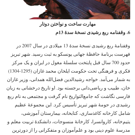
مهارت ساخت و نواختن دوتار
6.
وقفنامه ربع رشیدی نسخۀ سدۀ 13م
وقفنامۀ ربع رشیدی نسخۀ سدۀ 13 میلادی در سال 2007 در
فهرست برنامۀ حافظۀ جهانی یونسکو به ثبت رسید. شهر تبریز
حدود 700 سال قبل پایتخت سلسلۀ مغول در ایران و یک مرکز
فکری و فرهنگی تحت حکومت ایلخان محمد غازان (1295-1304)
به شمار می‌آمد. خواجه رشید‌الدین فضل‌الله همدانی، وزیر غازان
خان، طبیب و ریاضی‌دانی برجسته بود. او تاریخ درخشانی به زبان
فارسی نگاشت که جامع‌التواریخ نام گرفت و مجتمعی به نام ربع
رشیدی در حومۀ شهر تبریز تأسیس کرد. این مجموعۀ عظیم
شامل کارخانه کاغذسازی، کتابخانه، بیمارستان آموزشی،
یتیم‌خانه، کاروانسرا، کارخانۀ منسوجات، دانشکدۀ تربیت معلم و
مدرسۀ علوم دینی بود و علم‌آموزان و متفکرانی را از دورترین