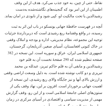
نقاط، حتی از چین، به خود جذب می‌کرد. هدف از این وقف
اطمینان از این امر بود که گنجینه‌های نگاشته‌شده به‌دست
رشیدالدین یا تحت مالکیت او، کپی شود و از نابودی در امان بماند.
آنچه در فهرست حافظۀ جهانی یونسکو در باب این اثر به ثبت
رسیده، در واقع وقفنامۀ ربع رشیدی است که دربردارندۀ جزئیات
توجیه این مجموعه، نظام مدیریتی، اداره و بودجه و املاک وقفی
در خاک کنونی افغانستان، آسیای صغیر، آذربایجان، گرجستان،
جمهوری اسلامی ایران، عراق و سوریه است. این نسخه در 382
صفحه تنظیم شده که 290 صفحۀ نخست آن به قلم خود
رشیدالدین و مابقی آن به قلم حاکم تبریز، عبدلله‌ بن محمد
تبریزی و دو کاتب نوشته‌ شده است. به دلیل وسعت اراضی وقفی
و ارزش بالای آنها و نیز جایگاه والای ربع رشیدی، این نسخه از
اهمیت جهانی برخوردار است. افزون بر این، نهاد وقف یکی از
ستون‌های اصلی جامعۀ اسلامی است و از این رو، وقف گزارش
مهمی از مدیریت سیاسی و اقتصادی در آسیای مرکزی در زمان
پویایی‌ها و تحولات بزرگ فراهم می‌آورد.