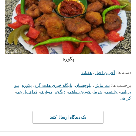
پکوره
دسته ها:
آخرین اخبار
،
هفتانه
برچسب ها:
بت ماش
،
بلوچستان
،
پایگاه خبری هفت گرد
،
پکوره
،
پلو
بریانی
،
چاشنی
،
خرما
،
خورش ماهی
،
دیگچه
،
ذوغپای
،
غذای بلوچی
،
کراهی
یک دیدگاه ارسال کنید