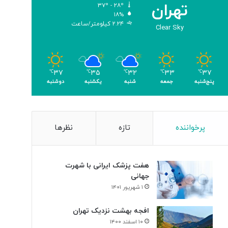
تهران
۳۷º - ۲۸º
۱۸%
۲.۲۴ کیلومتر/ساعت
Clear Sky
۳۷
۳۵
۳۲
۳۳
۳۷
℃
℃
℃
℃
℃
پنج‌شنبه
جمعه
شنبه
یکشنبه
دوشنبه
پرخواننده
تازه
نظرها
هفت پزشک ایرانی با شهرت
جهانی
۱ شهریور ۱۴۰۱
افجه بهشت نزدیک تهران
۱۰ اسفند ۱۴۰۰