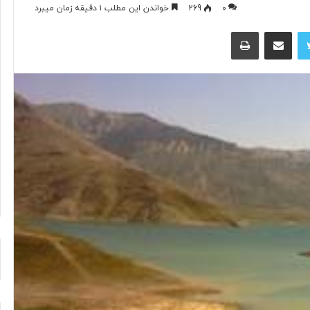
۰
269
خواندن این مطلب ۱ دقیقه زمان میبرد
توییتر
اشتراک گذاری از طریق ایمیل
چاپ
«کافه
نادری»
به
تالار
حافظ
می‌آید
روپلاستیک در
۱۹ ساعت پیش
«کافه نادری» به تالار حافظ می‌آید