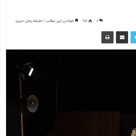
۰
118
خواندن این مطلب ۱ دقیقه زمان میبرد
آیا
فناوری
توییتر
اشتراک گذاری از طریق ایمیل
چاپ
می‌تواند
جای
آتش‌نشان‌ها
را
بگیرد؟
۱۶ ساعت پیش
د ایرانی با
آیا فناوری می‌تواند جای آتش‌نشان‌ها
ریگامی»
را بگیرد؟