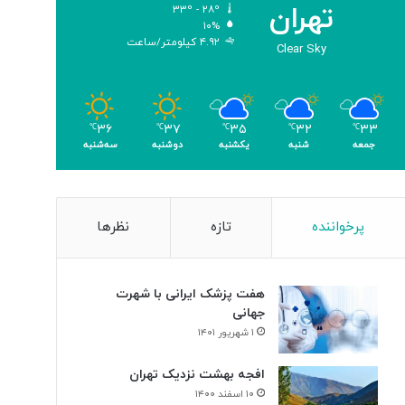
تهران
۳۳º - ۲۸º
۱۰%
۴.۹۲ کیلومتر/ساعت
Clear Sky
۳۶
۳۷
۳۵
۳۲
۳۳
℃
℃
℃
℃
℃
جمعه
شنبه
یکشنبه
دوشنبه
سه‌شنبه
پرخواننده
تازه
نظرها
هفت پزشک ایرانی با شهرت
جهانی
۱ شهریور ۱۴۰۱
افجه بهشت نزدیک تهران
۱۰ اسفند ۱۴۰۰