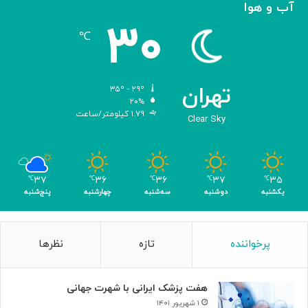
آب و هوا
ی
۳۰
ه
℃
و
ش
م
ص
تهران
۳۵º - ۲۹º
ن
۲۰%
۱.۷۹ کیلومتر/ساعت
و
Clear Sky
ع
ی
ب
ا
۳۷
۳۶
۳۶
۳۷
۳۵
℃
℃
℃
℃
℃
ک
یکشنبه
دوشنبه
سه‌شنبه
چهارشنبه
پنج‌شنبه
س
ب
۴
پرخواننده
تازه
نظرها
م
د
ا
هفت پزشک ایرانی با شهرت جهانی
ل
۱ شهریور ۱۴۰۱