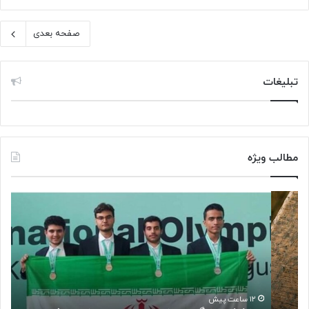
صفحه بعدی
تبلیغات
مطالب ویژه
د
ژ
ر
ی
خ
ل
ش
ا
ش
ه
ن
د
خ
ا
ب
ئ
۱۲ ساعت پیش