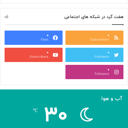
ا
ت
ن
هفت گرد در شبکه های اجتماعی
ی
د
ر
ا
۰
۰
Fans
Subscribers
ل
م
۰
۰
پ
Subscribers
Followers
ی
ا
۰
د
Followers
ج
ه
ا
ن
آب و هوا
ی
۳۰
ه
℃
و
ش
م