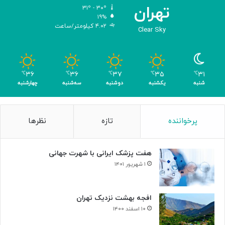
ص
تهران
۳۱º - ۳۰º
ن
۱۹%
۴.۰۲ کیلومتر/ساعت
و
Clear Sky
ع
ی
ب
ا
۳۶
۳۶
۳۷
۳۵
۳۱
℃
℃
℃
℃
℃
ک
شنبه
یکشنبه
دوشنبه
سه‌شنبه
چهارشنبه
س
ب
۴
پرخواننده
تازه
نظرها
م
د
ا
هفت پزشک ایرانی با شهرت جهانی
ل
۱ شهریور ۱۴۰۱
افجه بهشت نزدیک تهران
۱۰ اسفند ۱۴۰۰