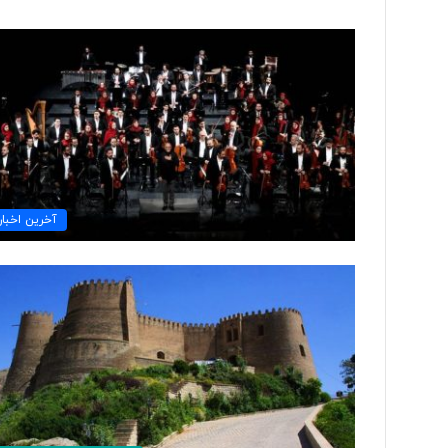
ت
و
ل
ی
د
ل
ب
۳ روز پیش
ا
آخرین اخبار
تولید لباس‌های هوشمن
س‌
«حسگرهای پوشیدنی ک
ه
ا
ی
ه
و
ش
م
ن
د