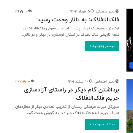
دبیر فرهنگی
۵ خرداد ۱۴۰۴
۰
۳۹
فلک‌الافلاک» به تالار وحدت رسید
آ
ی
ارکستر سمفونیک تهران پس از اجرای سمفونی فلک‌الافلاک در
ا
قلعه تاریخی فلک‌الافلاک در استان لرستان، بار دیگر و در تالار…
ف
بیشتر بخوانید »
ن
ا
و
۲ روز پیش
ر
د ایرانی با
آیا فناوری می‌تواند جای آتش‌نشان‌ها
ی
ریگامی»
را بگیرد؟
م
دبیر اجتماعی
۱۰ اسفند ۱۴۰۱
۰
۱,۱۶۷
ی‌
برداشتن گام دیگر در راستای آزادسازی
ت
و
حریم فلک‌الافلاک
ا
مدیرکل میراث فرهنگی لرستان از تخریب تعدادی دیگر از مغازه‌های
ن
اطراف حریم قلعه‌ فلک‌الافلاک خبر داد. به گزارش هفت گرد،…
د
ج
بیشتر بخوانید »
ا