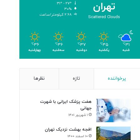
تهران
۳۱º - ۲۷º
و
۳۰%
م
۲.۶۸ کیلومتر/ساعت
Scattered Clouds
ر
۳۶
۳۶
۳۷
۳۵
۳۱
℃
℃
℃
℃
℃
شنبه
یکشنبه
دوشنبه
سه‌شنبه
چهارشنبه
پرخواننده
تازه
نظرها
هفت پزشک ایرانی با شهرت
جهانی
۱ شهریور ۱۴۰۱
افجه بهشت نزدیک تهران
۱۰ اسفند ۱۴۰۰