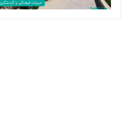
ا
میراث فرهنگی و گردشگری
ی
ر
ا
ن
ی
ب
ا
«
ح
س
گ
ر
ه
ا
ی
پ
و
ش
ی
د
ن