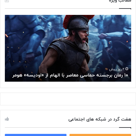
مطالب ویژه
۱
م
۰
غ
ر
ز
م
م
ا
ت
ن
ف
ب
ک
ر
ر
ج
گ
۲ روز پیش
۱۰ رمان برجسته حماسی معاصر با الهام از «اودیسه» هومر
م
س
و
ت
گ
ه
ل
ح
ا
م
ز
ا
س
س
م
هفت گرد در شبکه های اجتماعی
ی
ت
م
خ
ع
و