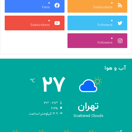
ا
۰
۰
د
Fans
Subscribers
ص
ک
ر
ن
۰
۰
ب
ا
Subscribers
Followers
ا
ر
ا
ه‌
۰
ل
گ
Followers
ه
ی
ا
ر
م
ی
ا
ک
آب و هوا
ز
ر
۲۷
«
د
℃
ا
و
د
ی
تهران
۳۱º - ۲۷º
س
۲۸%
۳.۹ کیلومتر/ساعت
ه
Scattered Clouds
»
ه