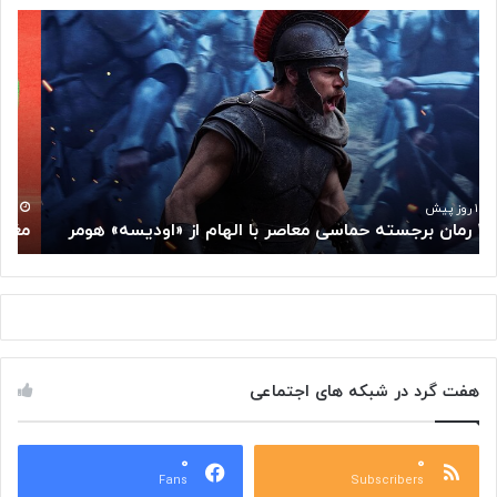
م
«
غ
ک
ز
ا
م
ف
ت
ه
ف
ن
ک
ا
ر
د
گ
ر
۱ روز پیش
مغز متفکر گوگل از سمت خود کناره‌گیری کرد
«
و
ی
گ
»
ل
ب
ا
ه
ز
ت
س
ا
م
ل
هفت گرد در شبکه های اجتماعی
ت
ا
خ
ر
و
ح
د
۰
۰
ا
Fans
Subscribers
ک
ف