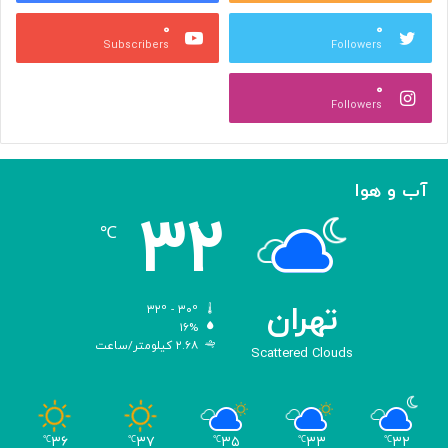
ن
ظ
۰
۰
ا
م
Subscribers
Followers
ر
ی‌
ه‌
آ
۰
گ
ی
Followers
ی
د
ر
ی
ک
آب و هوا
ر
۳۲
د
℃
تهران
۳۲º - ۳۰º
۱۶%
۲.۶۸ کیلومتر/ساعت
Scattered Clouds
۳۶
۳۷
۳۵
۳۳
۳۲
℃
℃
℃
℃
℃