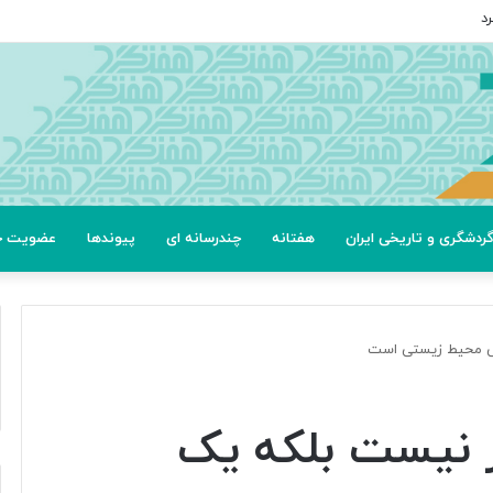
د
ردشگری و تاریخی ایران
هفتانه
چندرسانه ای
پیوندها
عضویت خب
بش محیط زیستی است
ز نیست بلکه یک