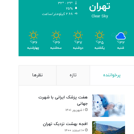
تهران
۳۲º - ۲۹º
۲۵%
۲.۶۸ کیلومتر/ساعت
Clear Sky
۳۶
۳۶
۳۷
۳۵
۳۲
℃
℃
℃
℃
℃
شنبه
یکشنبه
دوشنبه
سه‌شنبه
چهارشنبه
پرخواننده
تازه
نظرها
هفت پزشک ایرانی با شهرت
جهانی
۱ شهریور ۱۴۰۱
افجه بهشت نزدیک تهران
۱۰ اسفند ۱۴۰۰